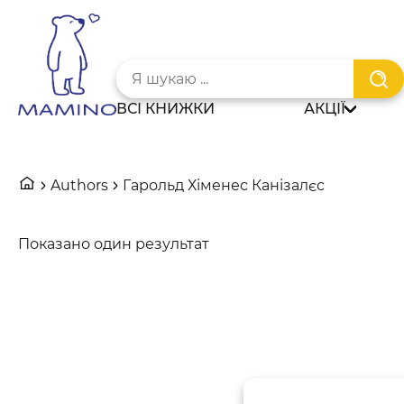
Skip
to
content
Шукати:
ВСІ КНИЖКИ
АКЦІЇ
Authors
Гарольд Хіменес Канізалєс
Показано один результат