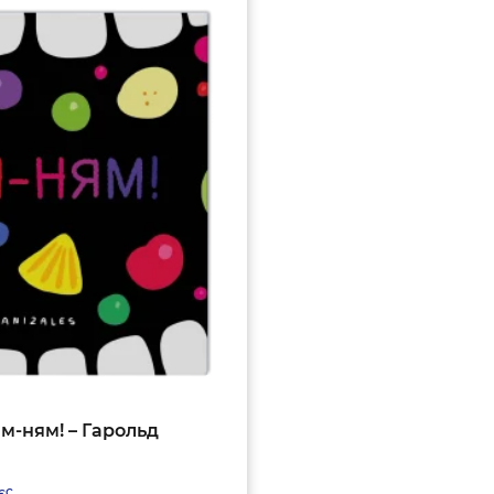
м-ням! – Гарольд
єс