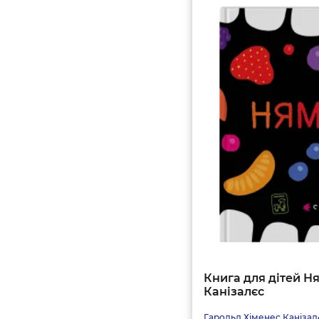
Книга для дітей Ня
Канізалєс
Гарольд Хіменес Канізал