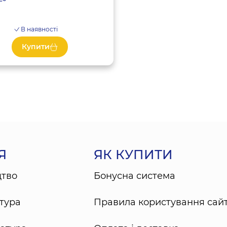
В наявності
Купити
Я
ЯК КУПИТИ
цтво
Бонусна система
тура
Правила користування сай