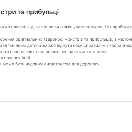
нстри та прибульці
ліпити з пластиліну, як правильно змішувати кольори, і як зробит
орення оригінальних тваринок, монстрів та прибульців, з малюнк
завдяки яким дитина зможе відчути себе справжнім лаборантом
цяти повноцінних персонажів, які навіть мають імена.
я власних ідей.
кож може бути чудовим антистресом для дорослих.