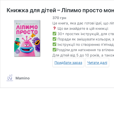
Книжка для дітей – Ліпимо просто мо
370
грн
Це книга, яка дає готові ідеї, що 
Що ви знайдете в цій книжці:
30+ простих інструкцій, для ств
Поради як змішувати кольори, 
Інструкції по створенню п’ятнад
Розділи для натхнення та втіленн
Для дітей від 5 до 10 років, а та
Придбати зараз
Читати далі
Mamino