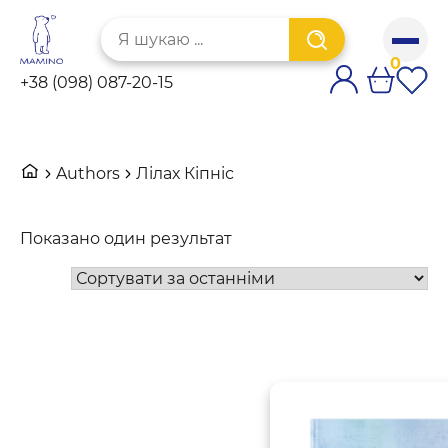
Skip
Шукати:
to
content
0
+38 (098) 087-20-15
Authors
Лілах Кіпніс
Показано один результат