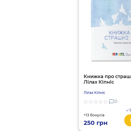
Книжка про страшн
Лілах Кіпніс
Лілах Кіпніс
0
В
+13 бонусів
250
грн