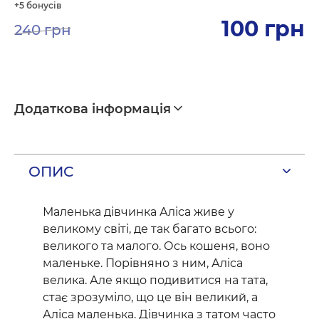
+5 бонусів
100
грн
240
грн
Оригінальна
Поточна
ціна:
ціна:
240 грн.
100 грн.
Додаткова інформація
ОПИС
Маленька дівчинка Аліса живе у
великому світі, де так багато всього:
великого та малого. Ось кошеня, воно
маленьке. Порівняно з ним, Аліса
велика. Але якщо подивитися на тата,
стає зрозуміло, що це він великий, а
Аліса маленька. Дівчинка з татом часто