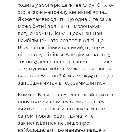
ходить у зоопарк, де живе слон. От хто-
хто, а слон направду великий! Хоча…
Як же так виходить, що одне й те саме
може бути і великим, і маленьким
водночас? І чи існує щось най-най-
найбільше? Тато розповів Алісі, що
Всесвіт настільки великий, що не має
ні початку, ні кінця. Але дівчинка знає
точно: є дещо інше безкінечно велике
— матусина любов. Може, вона більша
навіть за Всесвіт? Аліса міркує про це і
запрошує читачів теж замислитися.
Книжка Більше за Всесвіт знайомить з
поняттями «велике» та «маленьке»,
учить спостерігати за навколишнім
світом, порівнювати, думати та
замислюватися не лише про
найбільше, а й про найважливіше у