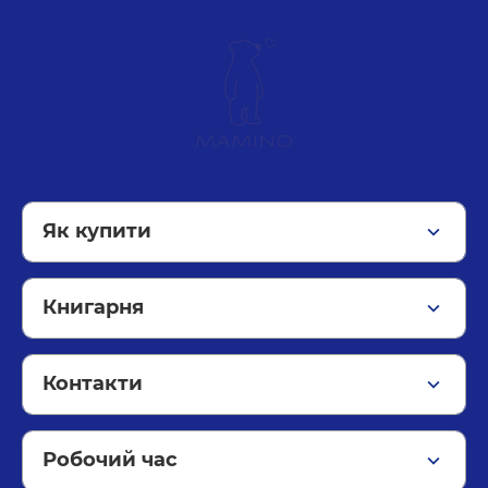
Як купити
Бонусна система
Книгарня
Правила користування сайтом
Про видавництво
Оплата і доставка
Контакти
Дитяча література
Контакти
02000 м. Київ
Доросла література
Харківське шосе 188
Робочий час
Блог