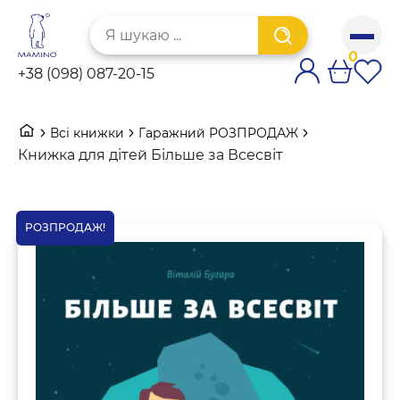
Skip
Шукати:
to
content
0
+38 (098) 087-20-15
Всі книжки
Гаражний РОЗПРОДАЖ
Книжка для дітей Більше за Всесвіт
РОЗПРОДАЖ!